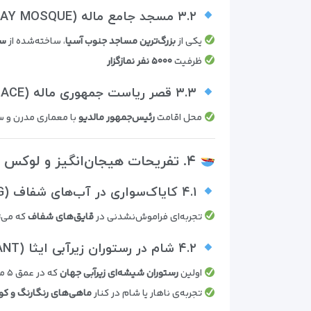
۳.۲ مسجد جامع ماله (GRAND FRIDAY MOSQUE)
یکی از
بزرگ‌ترین مساجد جنوب آسیا
، ساخته‌شده از
سن
ظرفیت
۵۰۰۰ نفر نمازگزار
۳.۳ قصر ریاست جمهوری ماله (THEEMUGE PALACE)
محل اقامت
رئیس‌جمهور مالدیو
با معماری مدرن و 
۴. تفریحات هیجان‌انگیز و لوکس در مالدیو
۴.۱ کایاک‌سواری در آب‌های شفاف (TRANSPARENT KAYAKING)
تجربه‌ای فراموش‌نشدنی در
قایق‌های شفاف
که می‌تو
۴.۲ شام در رستوران زیرآبی ایثا (ITHAA UNDERSEA RESTAURANT)
اولین
رستوران شیشه‌ای زیرآبی جهان
که در عمق ۵ متری زیر دریا قرار دارد.
تجربه‌ی ناهار یا شام در کنار
ماهی‌های رنگارنگ و ک