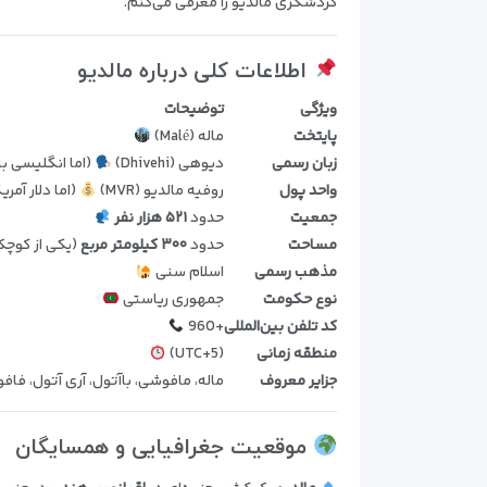
گردشگری مالدیو را معرفی می‌کنم.
اطلاعات کلی درباره مالدیو
ویژگی
توضیحات
پایتخت
ماله (Malé)
زبان رسمی
دیوهی (Dhivehi)
(اما انگلیسی ب
واحد پول
روفیه مالدیو (MVR)
(اما دلار آمر
جمعیت
حدود
۵۲۱ هزار نفر
مساحت
حدود
۳۰۰ کیلومتر مربع
(یکی از کوچ
مذهب رسمی
اسلام سنی
نوع حکومت
جمهوری ریاستی
کد تلفن بین‌المللی
+960
منطقه زمانی
(UTC+5)
جزایر معروف
ماله، مافوشی، باآتول، آری آتول، فاف
موقعیت جغرافیایی و همسایگان