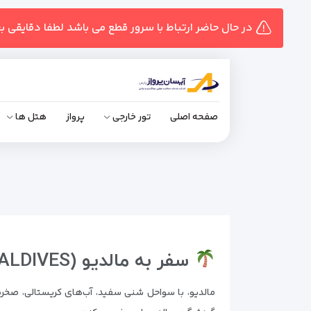
در حال حاضر ارتباط با سرور قطع می باشد لطفا دقایقی ب
صفحه اصلی
تور خارجی
پرواز
هتل ها
سفر به مالدیو (MALDIVES) – بهشت استوایی اقیانوس هند
مالدیو، با سواحل شنی سفید، آب‌های کریستالی، صخر