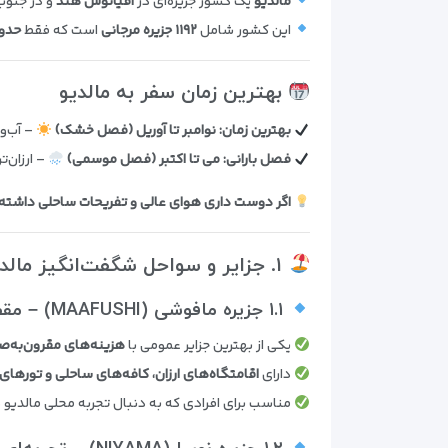
مالدیو
یک کشور جزیره‌ای در
اقیانوس هند
و در جنو
این کشور شامل
۱۱۹۲ جزیره مرجانی
است که فقط
حدود ۲۰۰ جزیره
بهترین زمان سفر به مالدیو
بهترین زمان:
نوامبر تا آوریل (فصل خشک)
– آب‌وه
فصل بارانی:
می تا اکتبر (فصل موسمی)
– ارزان‌ت
اگر دوست داری هوای عالی و تفریحات ساحلی داشته 
۱. جزایر و سواحل شگفت‌انگیز مالدیو
۱.۱ جزیره مافوشی (MAAFUSHI) – مقصد اقتصادی و بکر
یکی از بهترین جزایر عمومی با
هزینه‌های مقرون‌به‌ص
دارای
اقامتگاه‌های ارزان، کافه‌های ساحلی و تورها
مناسب برای افرادی که به دنبال تجربه محلی مالدیو