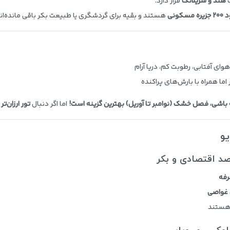
ب
هند و سریلانکا
قرار دارد.
 مسکونی
هستند و بقیه برای گردشگری یا طبیعت بکر باقی مانده‌اند
وای آفتابی، رطوبت کم، دریا آرام
ر اما همراه با بارش‌های پراکنده
باشی، فصل خشک (نوامبر تا آوریل) بهترین گزینه است!
اما اگر دنبال
تور ارزان‌تر
ه
رفه
ی غواصی
 هستند