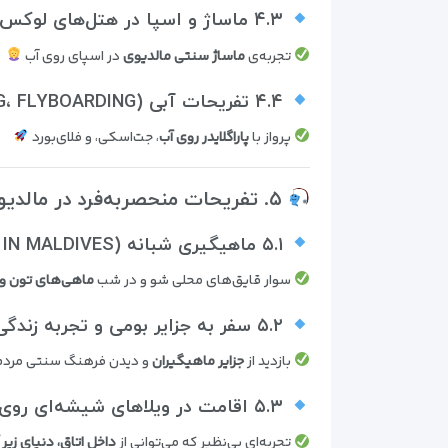
۴.۳ ماساژ و اسپا در هتل‌های لوکس
تجربه‌ی
ماساژ سنتی مالدیوی
در اسپای روی آب
۴.۴ تفریحات آبی (JET SKI، PARASAILING، FLYBOARDING)
پرواز با
پاراگلایدر روی آب
، جت‌اسکی، و فلای‌بورد
۵. تفریحات منحصر‌به‌فرد در مالدیو
۵.۱ ماهیگیری شبانه (NIGHT FISHING IN MALDIVES)
سوار قایق‌های محلی شو و در شب
ماهی‌های تون و ب
۵.۲ سفر به جزایر بومی و تجربه زندگی محلی
بازدید از
جزایر ماهیگیران
و دیدن فرهنگ سنتی مردم 
۵.۳ اقامت در ویلاهای شیشه‌ای روی آب
تجربه‌ای بی‌نظیر که می‌توانی از
داخل اتاق، دنیای زیر 