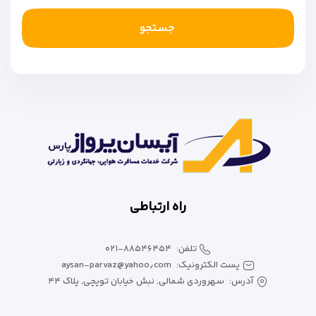
جستجو
راه ارتباطی
تلفن:
۰۲۱-۸۸۵۴۶۴۵۴
پست الکترونیک:
aysan-parvaz@yahoo٫com
آدرس:
سهروردی شمالی, نبش خیابان توپچی, پلاک ۴۴