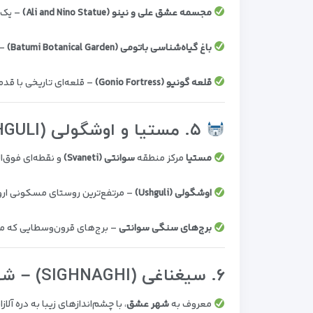
مجسمه عشق علی و نینو (Ali and Nino Statue)
– یک 
باغ گیاه‌شناسی باتومی (Batumi Botanical Garden)
– 
قلعه گونیو (Gonio Fortress)
– قلعه‌ای تاریخی با قدمتی بی
۵. مستیا و اوشگولی (MESTIA & USHGULI) – دهکده‌های افسانه‌ای قفقاز
مستیا
مرکز منطقه
سوانتی (Svaneti)
و نقطه‌ای فوق‌ا
اوشگولی (Ushguli)
– مرتفع‌ترین روستای مسکونی ارو
برج‌های سنگی سوانتی
– برج‌های قرون‌وسطایی که م
۶. سیغناغی (SIGHNAGHI) – شهر عشق و تاکستان‌ها
معروف به
شهر عشق
، با چشم‌اندازهای زیبا به دره آلازا