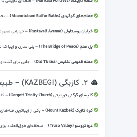
قلعه ناریکالا (Narikala Fortress)
– قلعه‌ای تاریخی با م
حمام‌های گوگردی (Abanotubani Sulfur Baths)
– تجر
خیابان روستاولی (Rustaveli Avenue)
– خیابانی معروف 
پل صلح (The Bridge of Peace)
– پلی مدرن و زیبا که
محله قدیمی تفلیس (Old Tbilisi)
– جایی برای گشت‌وگذ
۲. کازبگی (KAZBEGI) – طبیعت بکر و کوهستانی
کلیسای گرگتی ترینیتی (Gergeti Trinity Church)
– کلی
کوه کازبک (Mount Kazbek)
– یکی از زیباترین قله‌ها
دره تروسو (Truso Valley)
– منطقه‌ای فوق‌العاده برای