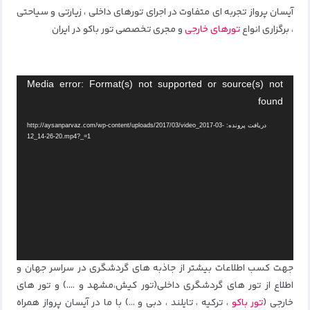
آیسان پرواز تجربه ای متفاوت در اجرای تورهای داخلی ، زیارتی و سیاحتی
، برگزاری انواع
تورهای خارجی
و مجری تخصصی تور باکو در ایران
نمایشگر
Media error: Format(s) not supported or source(s) not
ویدیو
found
دریافت پرونده: http://aysanparvaz.com/wp-content/uploads/2017/03/video_2017-03-
12_14-26-20.mp4?_=1
جهت کسب اطلاعات بیشتر از جاذبه های گردشگری در سراسر جهان و
اطلاع از تور های گردشگری داخلی(تور کیش،مشهد و ….) و تور های
خارجی (
تور باکو
، ترکیه ، تایلند ، دبی و …) با ما در آیسان پرواز همراه