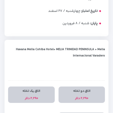
تاریخ اعتبار:
چهارشنبه / ۲۷ اسفند
پایان:
شنبه / ۸ فروردین
Havana Melia Cohiba Hotel+ MELIA TRINIDAD PENINSULA + Melia
Internacional Varadero
اتاق دو تخته
اتاق یک تخته
۲,۲۹۰ دلار
۲,۲۹۰ دلار