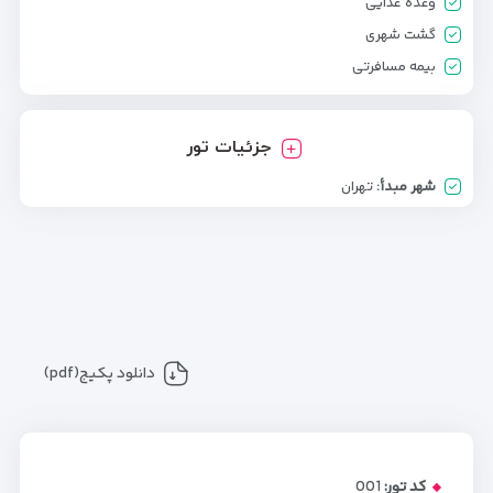
وعده غذایی
گشت شهری
بیمه مسافرتی
جزئیات تور
شهر مبدأ:
تهران
دانلود پکیج(pdf)
کد تور:
001