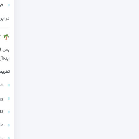
خر
در ای
گ
پس از
ایده‌آ
تفریح
شن
ور
کا
ما
با