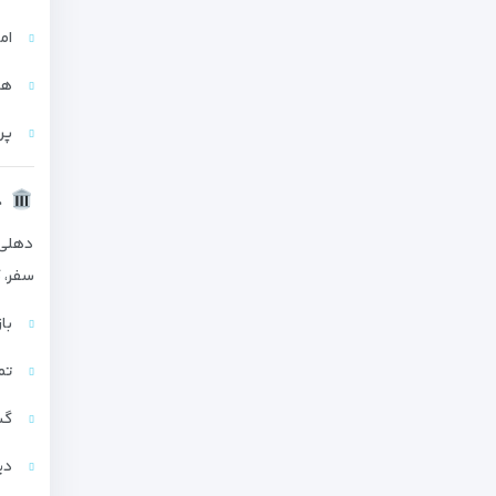
ام
هز
پرو
ج
دهلی 
سفر، گ
باز
تم
گش
دی