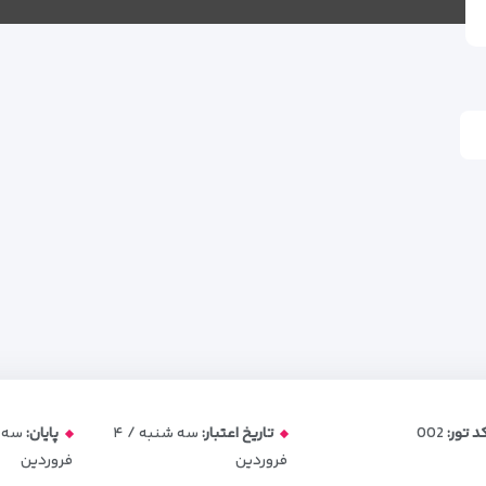
د تور:
002
تاریخ اعتبار:
سه شنبه / ۴
پایان:
فروردین
فروردین