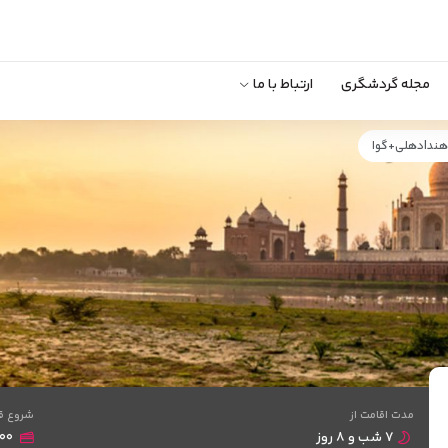
مجله گردشگری
ارتباط با ما
 هند|دهلی+گوا
مدت اقامت از
شروع ق
۷ شب و ۸ روز
۱,۱۰۰ دلار + ۰۰۰