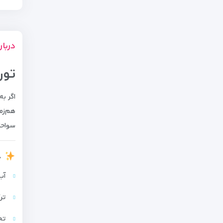
دربار
تور
اگر ب
هم‌زم
سواحل
چ
آب
تر
تج