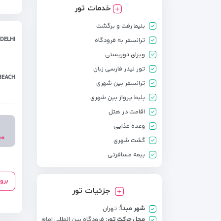
خدمات تور
بلیط رفت و برگشت
 DELHI
ترانسفر به فرودگاه
ویزای توریستی
تور لیدر فارسی زبان
BEACH
ترانسفر بین شهری
بلیط پرواز بین شهری
اقامت در هتل
وعده غذایی
۰۰۰
گشت شهری
بیمه مسافرتی
برو
جزئیات تور
شهر مبدأ:
تهران
محل حرکت تور:
فرودگاه بین المللی امام