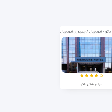
اکو - آذربایجان / جمهوری آذربایجان
مرکور هتل باکو