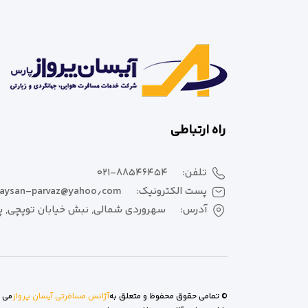
راه ارتباطی
تلفن:
۰۲۱-۸۸۵۴۶۴۵۴
پست الکترونیک:
aysan-parvaz@yahoo٫com
آدرس:
سهروردی شمالی, نبش خیابان توپچی, پلا
© تمامی حقوق محفوظ و متعلق به
آژانس مسافرتی آیسان پرواز
می ب