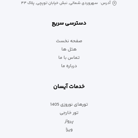
آدرس:
سهروردی شمالی, نبش خیابان توپچی, پلاک ۴۴
دسترسی سریع
صفحه نخست
هتل ها
تماس با ما
رستوران هتل اونیو باکو
درباره ما
برای سفر کاری یا تفریحی، فرقی ندارد
خدمات آیسان
با دسترسی سریع به خیابان نظامی، مراکز خرید، و ایستگاه مترو،
موقعیت مکانی هتل مناسب هر نوع سفری‌ست.
تورهای نوروزی 1405
تور خارجی
اگر کار دارید، سالن کنفرانس و خدمات اداری هم فراهم شده‌اند.
پرواز
زمان برای خودتان
ویزا