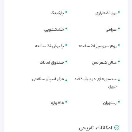
امکانات تفریحی هتل
برق اضطراری
پارکینگ
هتل دارای یک اسپای زیبا در طبقه 1 با استخر کوچک شنا، 1 سونا، 1
صرافی
خشکشویی
اتاق بخار و حمام ترکی است.
روم سرویس 24 ساعته
پذیرش 24 ساعته
سالن کنفرانس
صندوق امانات
سنسورهای دود یاب/ضد
مرکز اسپا و سلامتی
حریق
رستوران
ماهواره
امکانات تفریحی