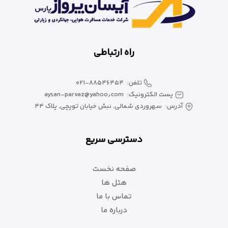
راه ارتباطی
تلفن:
۰۲۱-۸۸۵۴۶۴۵۴
پست الکترونیک:
aysan-parvaz@yahoo٫com
آدرس:
سهروردی شمالی, نبش خیابان توپچی, پلاک ۴۴
دسترسی سریع
صفحه نخست
هتل ها
تماس با ما
درباره ما