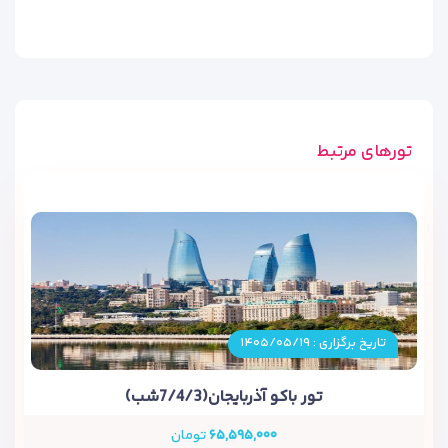
موقعیت جغرافیایی عالی هتل
یکی از ویژگی‌های برجسته هتل آزالیا باکو، موقعیت مرکزی آن است.
تورهای مرتبط
این هتل در قلب باکو و در نزدیکی بسیاری از جاذبه‌های توریستی و
مراکز تجاری و خرید قرار دارد همچنین ا
مکان اتصال سریع به
فرودگاه بین المللی باکو، مناطق اصلی خرید و دفاتر تجاری عمده
باکو را فراهم می کند.
این ملک فاصله کمی تا میدان فواره‌ها (Fountain Square) و خیابان
نظامی (Nizami Street) دارد که دو از
مهم‌ترین نقاط دیدنی و خرید
در باکو
به شمار می‌روند.
تاریخ برگزاری : ۱۴۰۵/۰۵/۱۹
همچنین هتل در فاصله نزدیکی به سفارت آمریکا قرار دارد که باعث
جذب افراد زیادی به این هتل شده.
تور باکو آذربایجان(7/4/3شب)
فرودگاه بین المللی حیدر علی اف 22 کیلومتر با این ملک فاصله دارد.
۶۵,۵۹۵,۰۰۰
تومان