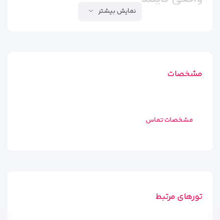
نمایش بیشتر
اگر دنبال یه
هتل تمیز، راحت و خوش‌قیمت
در قلب پاتونگ هستی،
Jiraporn Hill Resort
همون جاییه که دنبالش بودی! این هتل
سه‌ستاره‌ی دوست‌داشتنی روی یه تپه‌ی سرسبز قرار گرفته و
چشم‌انداز قشنگی به شهر و دریا داره.
مشخصات
فقط چند دقیقه تا
ساحل پاتونگ، مرکز خرید Jungceylon و
رستوران‌های معروف پوکت
فاصله داری – یعنی هم به آرامش
نزدیک می‌مونی، هم به هیجان!
مشخصات تماس
چرا مسافرا عاشق JIRAPORN HILL
RESORT می‌شن؟
اتاق‌های دلباز و تمیز
با بالکن اختصاصی و تهویه مطبوع
تورهای مرتبط