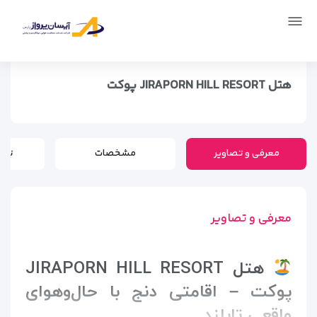
صفحه اصلی
اماکن
اقامتگاه ها
هتل Jiraporn Hill Resort پوکت
هتل JIRAPORN HILL RESORT پوکت
معرفی و تصاویر
مشخصات
تور
معرفی و تصاویر
هتل JIRAPORN HILL RESORT
پوکت – اقامتی دنج با حال‌و‌هوای
واقعی تایلند