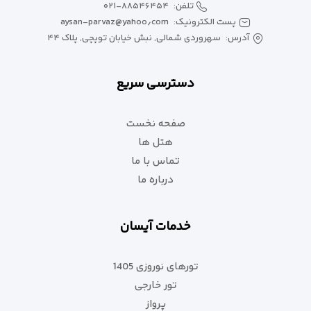
تلفن:
۰۲۱-۸۸۵۴۶۴۵۴
پست الکترونیک:
aysan-parvaz@yahoo٫com
آدرس:
سهروردی شمالی, نبش خیابان توپچی, پلاک ۴۴
دسترسی سریع
صفحه نخست
هتل ها
تماس با ما
درباره ما
خدمات آیسان
تورهای نوروزی 1405
تور خارجی
پرواز