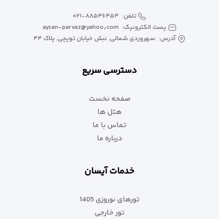
تلفن:
۰۲۱-۸۸۵۴۶۴۵۴
پست الکترونیک:
aysan-parvaz@yahoo٫com
آدرس:
سهروردی شمالی, نبش خیابان توپچی, پلاک ۴۴
دسترسی سریع
صفحه نخست
هتل ها
تماس با ما
درباره ما
خدمات آیسان
تورهای نوروزی 1405
تور خارجی