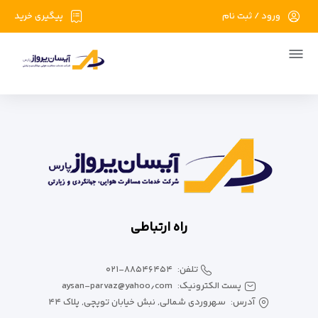
ورود / ثبت نام
پیگیری خرید
مجله گردشگری
راه ارتباطی
تلفن:
۰۲۱-۸۸۵۴۶۴۵۴
پست الکترونیک:
aysan-parvaz@yahoo٫com
آدرس:
سهروردی شمالی, نبش خیابان توپچی, پلاک ۴۴