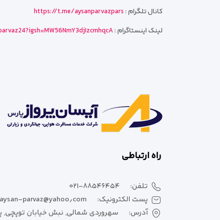
کانال تلگرام :
https://t.me/aysanparvazpars
لینک اینستاگرام :
parvaz24?igsh=MW56NmY3djIzcmhqcA==
راه ارتباطی
تلفن:
۰۲۱-۸۸۵۴۶۴۵۴
پست الکترونیک:
aysan-parvaz@yahoo٫com
آدرس:
سهروردی شمالی, نبش خیابان توپچی, پلا